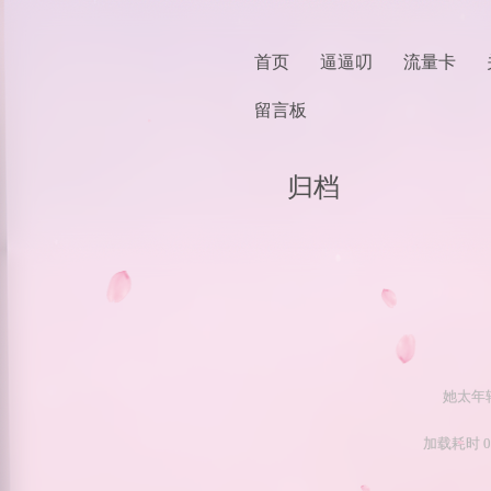
首页
逼逼叨
流量卡
留言板
归档
她太年
加载耗时 0.