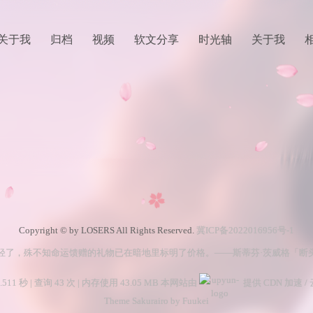
关于我
归档
视频
软文分享
时光轴
关于我
Copyright © by LOSERS All Rights Reserved.
冀ICP备2022016956号-1
轻了，殊不知命运馈赠的礼物已在暗地里标明了价格。——斯蒂芬·茨威格「断
511 秒 | 查询 43 次 | 内存使用 43.05 MB 本网站由
提供 CDN 加速 /
Theme Sakurairo
by Fuukei