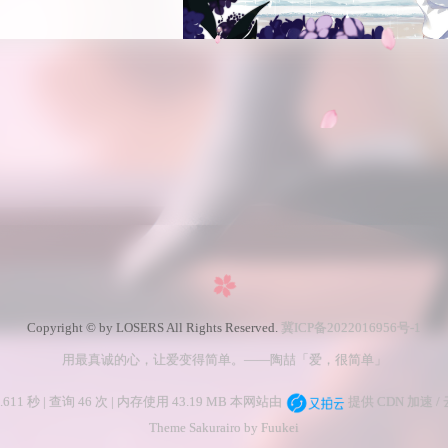
Copyright © by LOSERS All Rights Reserved.
冀ICP备2022016956号-1
用最真诚的心，让爱变得简单。——陶喆「爱，很简单」
611 秒 | 查询 46 次 | 内存使用 43.19 MB 本网站由
提供 CDN 加速 /
Theme Sakurairo
by Fuukei