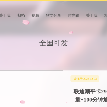
关于我
归档
视频
软文分享
时光轴
关于我
全国可发
发布于 2023-12-03
联通潮平卡29
量+100分