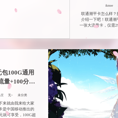
ikmoe
联通潮平卡怎么样？
介绍一下吧！联通潮
一张大流量卡，仅需29
包100G通用
流量+100分钟
热度
无~
未分类
下来就由我来给大家
卡是中国移动推出的
元就可享受，100G超