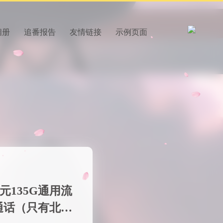
相册
追番报告
友情链接
示例页面
元135G通用流
钟通话（只有北京