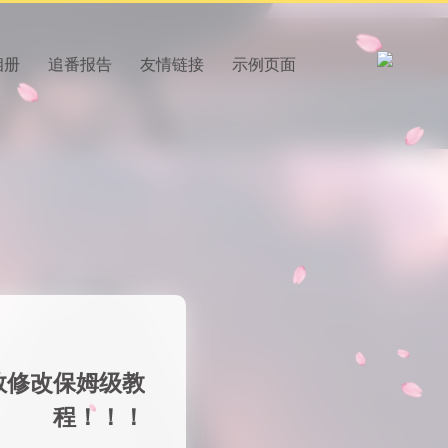
相册
追番报告
友情链接
示例页面
数修改保姆级教
程！！！