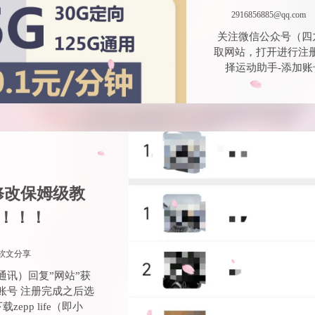
2916856885@qq.com
关注微信公众号（四
取网站，打开进行注
择运动助手-添加账号 
修改保姆级教
用！！！
软文分享
通讯）回复”网站”获
账号 注册完成之后选
epp life（即小