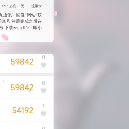
1215 热度
无~
流量卡
九通讯）回复”网站”获
册账号 注册完成之后选
下载zepp life（即小