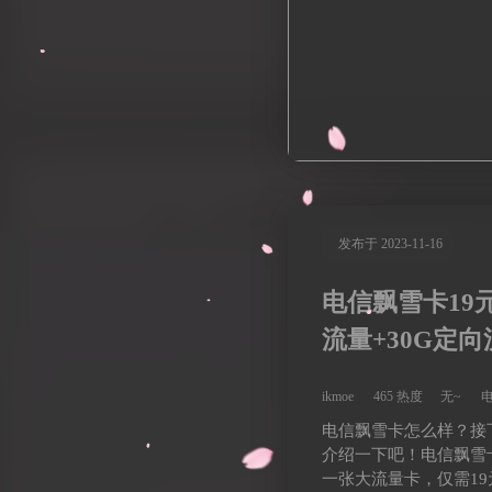
发布于 2023-11-16
电信飘雪卡19元
流量+30G定向
元/分钟
ikmoe
465 热度
无~
电信飘雪卡怎么样？接
介绍一下吧！电信飘雪
一张大流量卡，仅需19