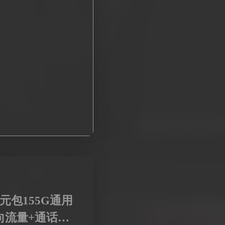
元包155G通用
向流量+通话0.1