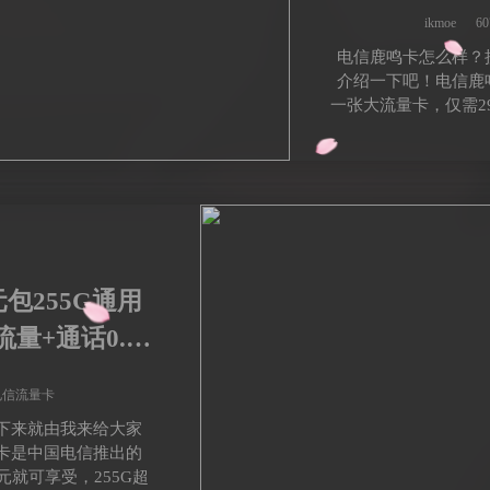
ikmoe
6
电信鹿鸣卡怎么样？
介绍一下吧！电信鹿
一张大流量卡，仅需29
包255G通用
流量+通话0.1
电信流量卡
下来就由我来给大家
卡是中国电信推出的
元就可享受，255G超