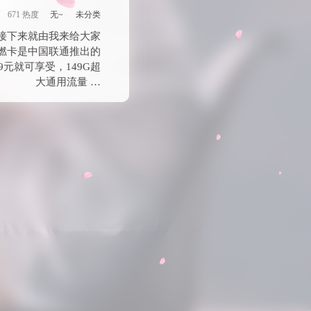
671 热度
无~
未分类
接下来就由我来给大家
燃卡是中国联通推出的
元就可享受，149G超
大通用流量 …