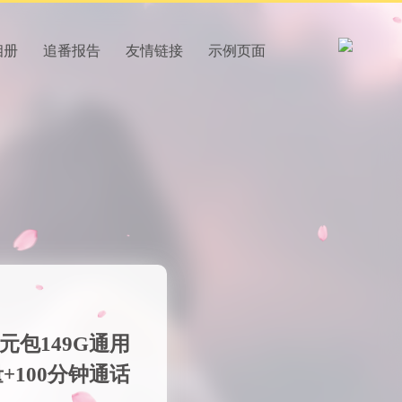
相册
追番报告
友情链接
示例页面
元包149G通用
+100分钟通话