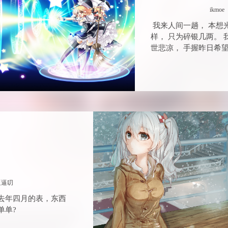
ikmoe
我来人间一趟， 本想
样， 只为碎银几两。 
世悲凉， 手握昨日希望
！
逼逼叨
去年四月的表，东西
单单?