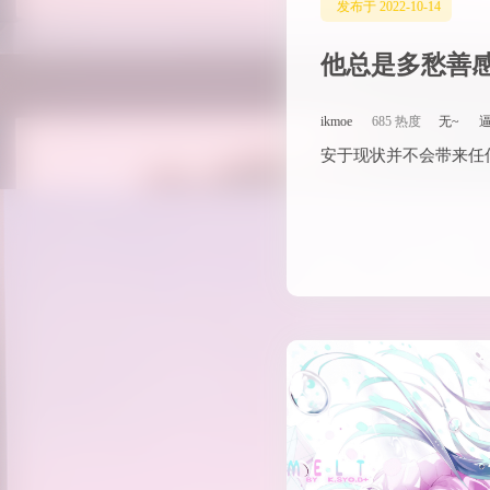
发布于 2022-10-14
他总是多愁善
ikmoe
685 热度
无~
安于现状并不会带来任