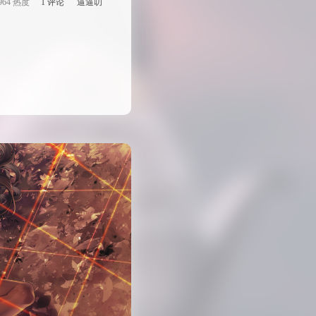
964 热度
1 评论
逼逼叨