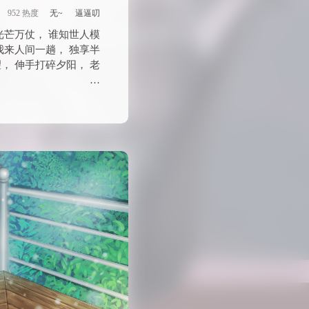
952 热度
无~
逼逼叨
光芒万仗， 谁知世人模
我来人间一趟， 独享半
， 伸手打碎夕阳， 老
…