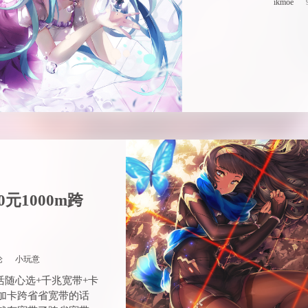
ikmoe
0元1000m跨
论
小玩意
活随心选+千兆宽带+卡
加卡跨省省宽带的话