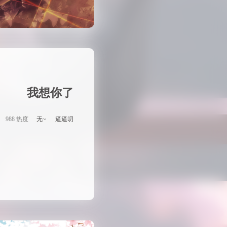
我想你了
988 热度
无~
逼逼叨