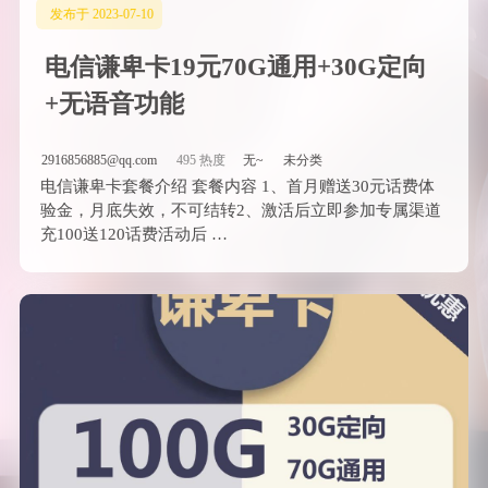
发布于 2023-07-10
电信谦卑卡19元70G通用+30G定向
+无语音功能
2916856885@qq.com
495 热度
无~
未分类
电信谦卑卡套餐介绍 套餐内容 1、首月赠送30元话费体
验金，月底失效，不可结转2、激活后立即参加专属渠道
充100送120话费活动后 …