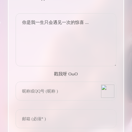
你是我一生只会遇见一次的惊喜 ...
戳我呀 OωO
bilibili~
(=・ω・=)
Tieba