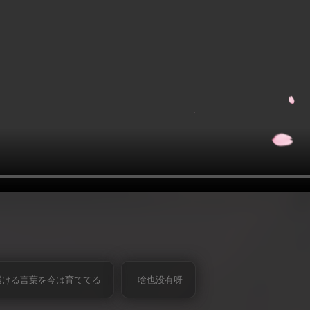
届ける言葉を今は育ててる
啥也没有呀