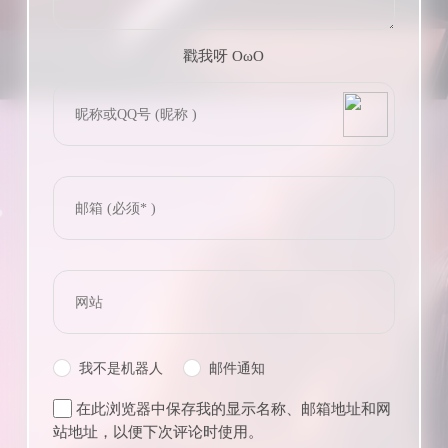
戳我呀 OωO
bilibili~
(=・ω・=)
Tieba
我不是机器人
邮件通知
在此浏览器中保存我的显示名称、邮箱地址和网
站地址，以便下次评论时使用。