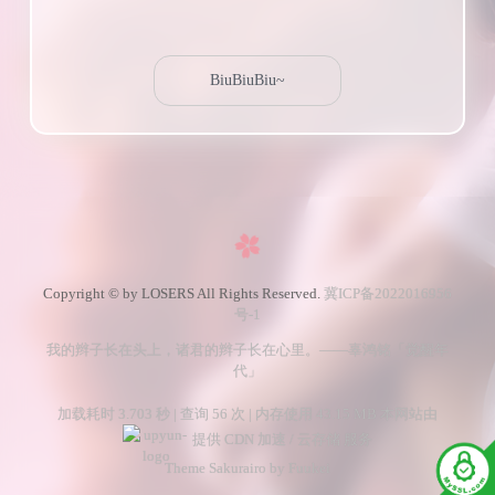
Copyright © by LOSERS All Rights Reserved.
冀ICP备2022016956
号-1
我的辫子长在头上，诸君的辫子长在心里。——辜鸿铭「觉醒年
代」
加载耗时 3.703 秒 | 查询 56 次 | 内存使用 43.15 MB 本网站由
提供 CDN 加速 / 云存储 服务
Theme Sakurairo
by Fuukei