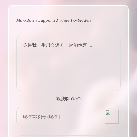
Markdown Supported while
Forbidden
你是我一生只会遇见一次的惊喜 ...
戳我呀 OωO
bilibili~
(=・ω・=)
Tieba