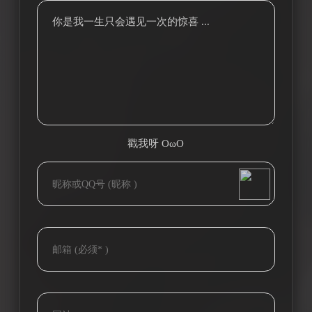
你是我一生只会遇见一次的惊喜 ...
戳我呀 OωO
bilibili~
(=・ω・=)
Tieba