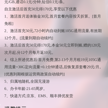
元/GB,通话0.1元/分钟,短信0.1元/条。
自主激活后首充50元得170元,享受以下优惠
1、激活首月送体验金30元,首月套餐内容按天折算。[首月
免租]
2、激活首充50元,72小时内自动到账105G通用流量,有效期
12个月。[流量到期自动续约]
3、激活后首充50元得170元,本金50元立即到账,赠的120元
次月起,分12个月每月返10元。
4、综上所述优惠后:首月免费,第2-13个月月租19元105G通
用流量+30G定向流量+0.1分钟通话,后恢复原套餐29元/月。
[优惠到期根据运营商政策自动续约]
5、归属地随机,全国无漫游
6、办卡年龄:21-65周岁。
7、快递方式:京东、EMS、顺丰择优发货