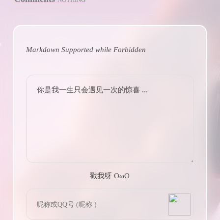
Markdown Supported while
Forbidden
你是我一生只会遇见一次的惊喜 ...
戳我呀 OωO
bilibili~
(=・ω・=)
Tieba