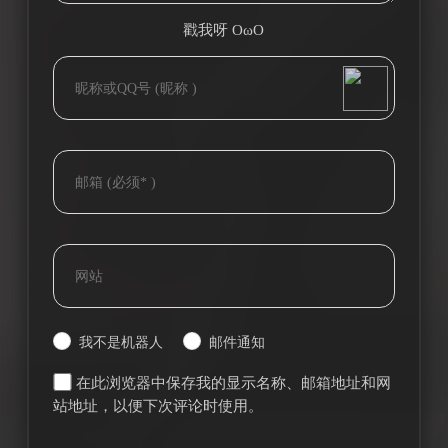
戳我呀 OωO
bilibili~
(=・ω・=)
Tieba
我不是机器人
邮件通知
在此浏览器中保存我的显示名称、邮箱地址和网
站地址，以便下次评论时使用。