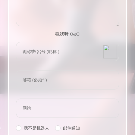
戳我呀 OωO
bilibili~
(=・ω・=)
Tieba
我不是机器人
邮件通知