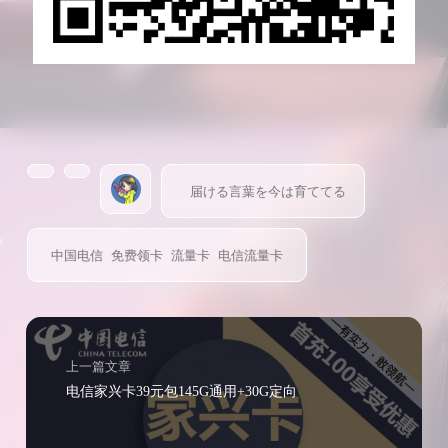
届ける言葉を今は育ててる
中国电信
免费领卡
流量卡
电信流量卡
上一篇文章
电信家兴卡39元包145G通用+30G定向