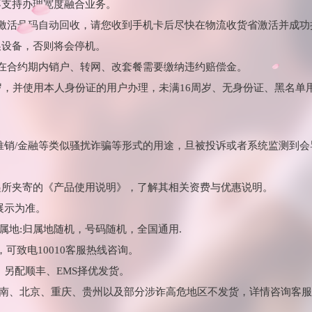
不支持办理宽度融合业务。
未激活号码自动回收，请您收到手机卡后尽快在物流收货省激活并成
换设备，否则将会停机。
若在合约期内销户、转网、改套餐需要缴纳违约赔偿金。
周岁，并使用本人身份证的用户办理，未满16周岁、无身份证、黑名单
/推销/金融等类似骚扰诈骗等形式的用途，旦被投诉或者系统监测到
递所夹寄的《产品使用说明》，了解其相关资费与优惠说明。
展示为准。
，归属地:归属地随机，号码随机，全国通用.
可致电10010客服热线咨询。
。另配顺丰、EMS择优发货。
云南、北京、重庆、贵州以及部分涉诈高危地区不发货，详情咨询客