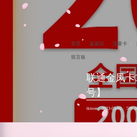
首页
逼逼叨
流量卡
留言板
联通金凤卡3
号】
ikmoe
·
2023-05-02
·
599