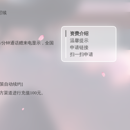
可续
资费介绍
温馨提示
15元/分钟通话赠来电显示，全国
申请链接
扫一扫申请
政策自动续约]
方渠道进行充值100元。