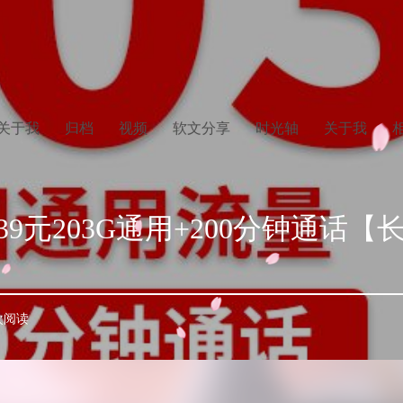
关于我
归档
视频
软文分享
时光轴
关于我
9元203G通用+200分钟通话
 次阅读