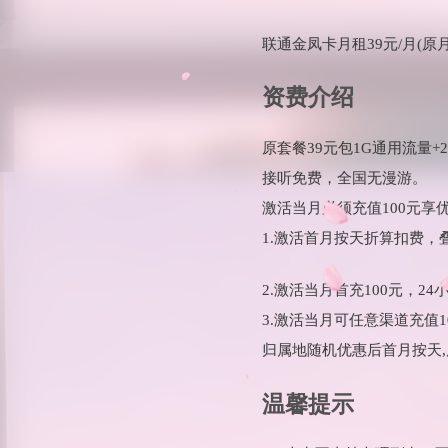
联通金凤卡月租39元/月(原
资费介绍
原套餐39元包1G通用流量+2
接听免费，全国无漫游。
激活当月必须充值100元享
1.激活首月按天折算扣费
2.激活当月首充100元，2
3.激活当月可任意渠道充值
归属地随机优惠后首月按天,后
温馨提示