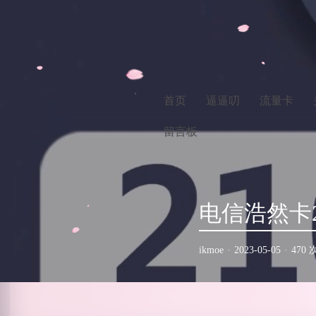
首页
逼逼叨
流量卡
留言板
电信浩然卡2
ikmoe
·
2023-05-05
·
470