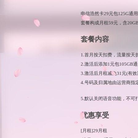
电信浩然卡29元包125G通
套餐构成月租59元，含20G
套餐内容
1.首月按天扣费，流量按天
2.激活后添加1元包105GB
3.激活后月租减免31元(有效
4.号码及归属地由运营商指
5.默认关闭语音功能，不可
优惠享受
[月租]29月租