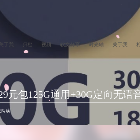
关于我
归档
视频
软文分享
时光轴
关于我
9元包125G通用+30G定向无语
 次阅读