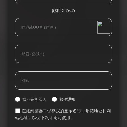
戳我呀 OωO
bilibili~
(=・ω・=)
Tieba
我不是机器人
邮件通知
在此浏览器中保存我的显示名称、邮箱地址和网
站地址，以便下次评论时使用。