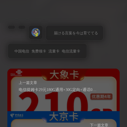
届ける言葉を今は育ててる
中国电信
免费领卡
流量卡
电信流量卡
上一篇文章
电信提姆卡29元180G通用+30G定向+通话0.1元/分钟
下一篇文章