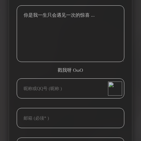
你是我一生只会遇见一次的惊喜 ...
戳我呀 OωO
bilibili~
(=・ω・=)
Tieba