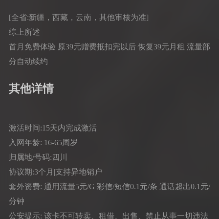
[全省:新疆，西藏，云南，其他审核为准]
综上所述
首月免费体验 原39元赠费抵扣完以后 恢复39元月租 流量部
分自动续约
其他详情
激活时间:15天内完成激活
入网年龄: 16-65周岁
归属地/号码:四川
协议期:3个月|支持异地销户
套外资费: 通用流量5元/G 彩信/短信0.1元/条 通话超出0.1元/
分钟
公安提示: 该卡不可转卖、租借、出售、禁止从事一切违法