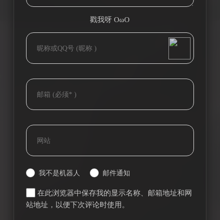
戳我呀 OωO
bilibili~
(=・ω・=)
Tieba
我不是机器人
邮件通知
在此浏览器中保存我的显示名称、邮箱地址和网
站地址，以便下次评论时使用。