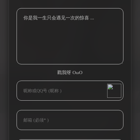
你是我一生只会遇见一次的惊喜 ...
戳我呀 OωO
bilibili~
(=・ω・=)
Tieba