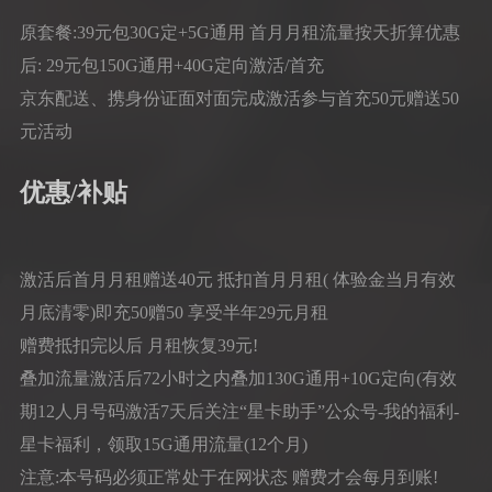
原套餐:39元包30G定+5G通用 首月月租流量按天折算优惠
后: 29元包150G通用+40G定向激活/首充
京东配送、携身份证面对面完成激活参与首充50元赠送50
元活动
优惠/补贴
激活后首月月租赠送40元 抵扣首月月租( 体验金当月有效
月底清零)即充50赠50 享受半年29元月租
赠费抵扣完以后 月租恢复39元!
叠加流量激活后72小时之内叠加130G通用+10G定向(有效
期12人月号码激活7天后关注“星卡助手”公众号-我的福利-
星卡福利，领取15G通用流量(12个月)
注意:本号码必须正常处于在网状态 赠费才会每月到账!