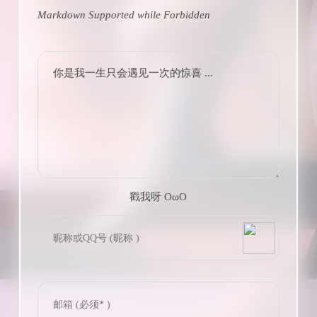
Markdown Supported while
Forbidden
你是我一生只会遇见一次的惊喜 ...
戳我呀 OωO
bilibili~
(=・ω・=)
Tieba