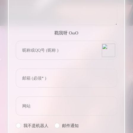
戳我呀 OωO
bilibili~
(=・ω・=)
Tieba
我不是机器人
邮件通知