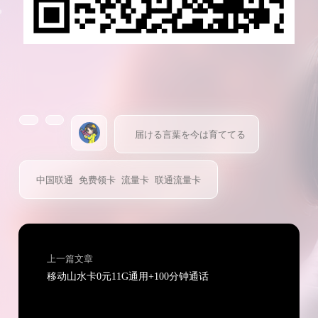
届ける言葉を今は育ててる
中国联通
免费领卡
流量卡
联通流量卡
上一篇文章
移动山水卡0元11G通用+100分钟通话