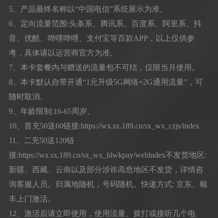
5、产品最终名称以“中国电信”系统展示为准。
6、定向流量范围:头条系、腾讯系、百度系、阿里系、抖
音、优酷、哗哩哗哩、支付宝等百款APP，以上仅供参
考，具体请以运营商官方为准。
7、本卡套餐内与赠送的流量包不可结，仅限当月使用。
8、本卡默认自带开通“1元升级5G网络+2G通用流量”，可
随时取消。
9、年龄限制:16-65周岁。
10、首充50送60链接:https://wx.sx.189.cn/sx_wx_czjs/index
11、二充50送120链
接:https://wx.sx.189.cn/sx_wx_hlwkpay/weblndex不发货地区:
新疆、西藏、云南以及部分涉诈高危地区不发货，详情咨
询客服人员。归属地随机，号码随机。快递方式: 京东、顺
丰上门激活。
12、激活后请立即使用，使用流量、拨打或接听几个电