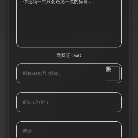
你是我一生只会遇见一次的惊喜 ...
戳我呀 OωO
bilibili~
(=・ω・=)
Tieba