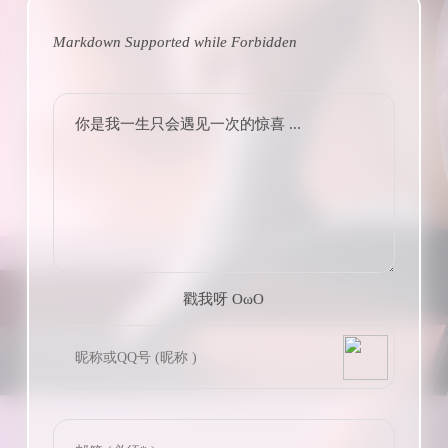
Markdown Supported while
Forbidden
你是我一生只会遇见一次的惊喜 ...
戳我呀 OωO
bilibili~
(=・ω・=)
Tieba