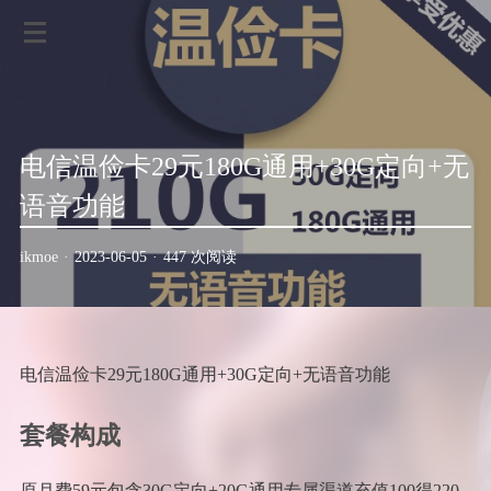
电信温俭卡29元180G通用+30G定向+无
语音功能
ikmoe
·
2023-06-05
·
447 次阅读
电信温俭卡29元180G通用+30G定向+无语音功能
套餐构成
原月费59元包含30G定向+20G通用专属渠道充值100得220