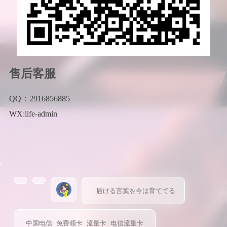
售后客服
QQ：2916856885
WX:life-admin
届ける言葉を今は育ててる
中国电信
免费领卡
流量卡
电信流量卡