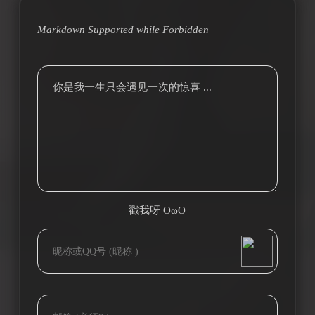
Markdown Supported while
Forbidden
你是我一生只会遇见一次的惊喜 ...
戳我呀 OωO
bilibili~
(=・ω・=)
Tieba