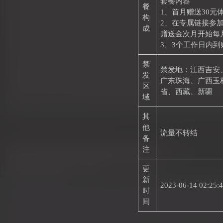
套餐内容
餐
1、首月赠送30
构
2、在专属链接参加
成
赠送金次月开始每月
3、3个工作日内到账
禁
禁发地：江西吉安
发
广东珠海、广西玉
区
省、西藏、新疆
域
其
他
流量不转结
备
注
更
新
2023-06-14 02:25:
时
间