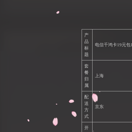
产
品
电信千鸿卡19元包1
标
题
套
餐
上海
归
属
配
送
京东
方
式
开