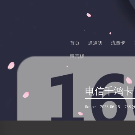
首页
逼逼叨
流量卡
留言板
电信千鸿卡1
ikmoe
·
2023-06-15
·
738