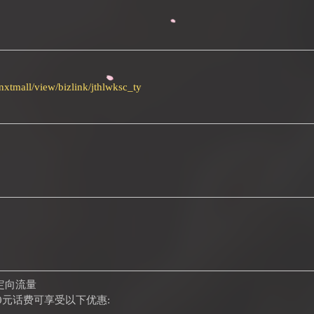
/nxtmall/view/bizlink/jthlwksc_ty
G定向流量
0元话费可享受以下优惠: