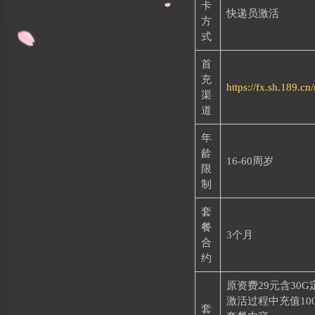
卡
快递员激活
方
式
首
充
https://fx.sh.189.cn
渠
道
年
龄
16-60周岁
限
制
套
餐
3个月
合
约
原资费29元含30
激活过程中充值10
套