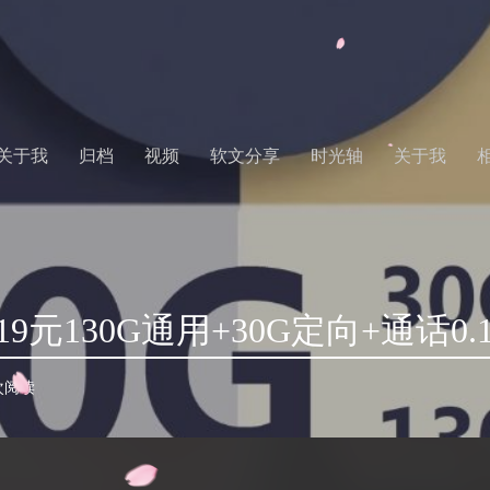
关于我
归档
视频
软文分享
时光轴
关于我
9元130G通用+30G定向+通话0.
 次阅读