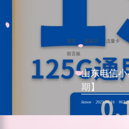
首页
逼逼叨
流量卡
留言板
山东电信小星
期】
ikmoe
·
2023-06-16
·
862