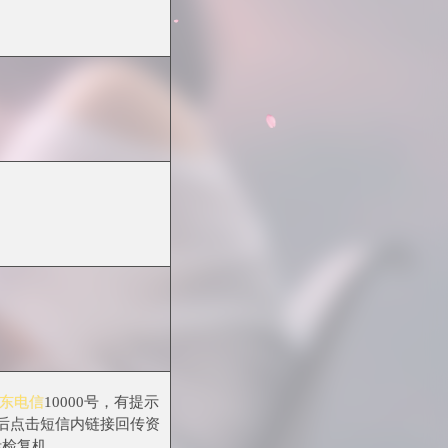
东电信
10000号，有提示
后点击短信内链接回传资
活检复机