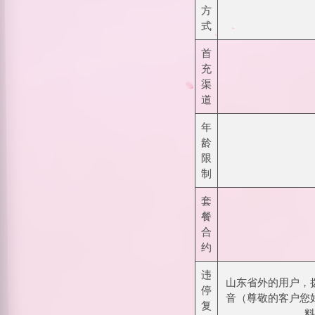
方
式
首
充
渠
道
年
龄
限
制
套
餐
合
约
违
山东省外的用户，拨
停
音（尊敬的客户您
复
料