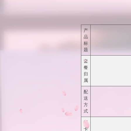
产
品
标
题
套
餐
归
属
配
送
方
式
开
卡