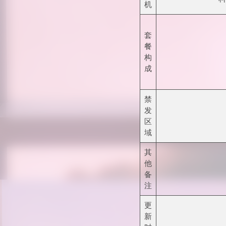
机
套
餐
构
成
禁
发
区
域
其
他
备
注
更
新