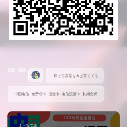
届ける言葉を今は育ててる
中国电信
免费领卡
流量卡
电信流量卡
长期套餐
上一篇文章