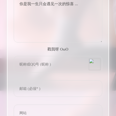
你是我一生只会遇见一次的惊喜 ...
戳我呀 OωO
bilibili~
(=・ω・=)
Tieba