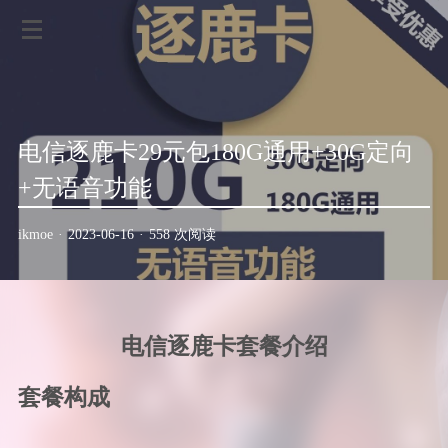
电信逐鹿卡29元包180G通用+30G定向
+无语音功能
ikmoe
·
2023-06-16
·
558 次阅读
电信逐鹿卡套餐介绍
套餐构成