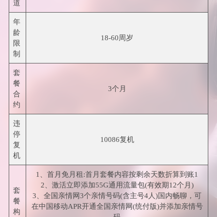
道
年
龄
18-60周岁
限
制
套
餐
3个月
合
约
违
停
10086复机
复
机
1、首月免月租:首月套餐内容按剩余天数折算到账1
2、激活立即添加55G通用流量包(有效期12个月)
套
3、全国亲情网3个亲情号码(含主号4人)国内畅聊，可
餐
在中国移动APR开通全国亲情网(统付版)并添加亲情号
构