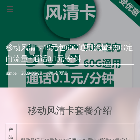
移动风清卡19元包60G通用流量+30G定
向流量+通话0.1元/分钟
ikmoe
·
2023-06-27
·
478 次阅读
移动风清卡套餐介绍
产
品