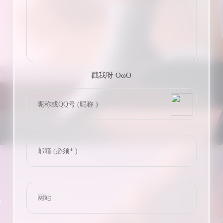
戳我呀 OωO
bilibili~
(=・ω・=)
Tieba