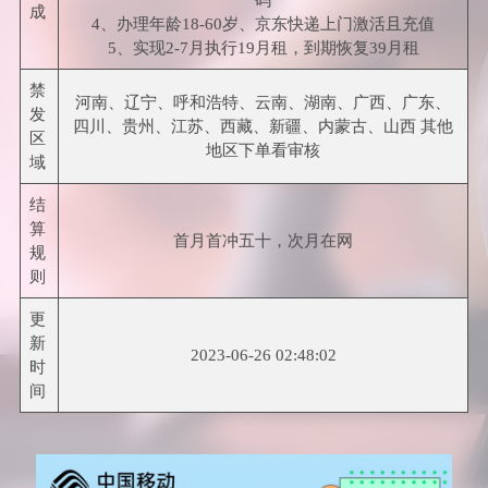
码
成
4、办理年龄18-60岁、京东快递上门激活且充值
5、实现2-7月执行19月租，到期恢复39月租
禁
河南、辽宁、呼和浩特、云南、湖南、广西、广东、
发
四川、贵州、江苏、西藏、新疆、内蒙古、山西 其他
区
地区下单看审核
域
结
算
首月首冲五十，次月在网
规
则
更
新
2023-06-26 02:48:02
时
间