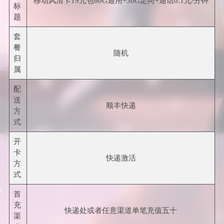
移动风清卡19元包60G通用+30G定向+通话0.1元/分钟
标
题
套
餐
随机
归
属
配
送
顺丰快递
方
式
开
卡
快递激活
方
式
首
充
快递处或者任意渠道单笔充值五十
渠