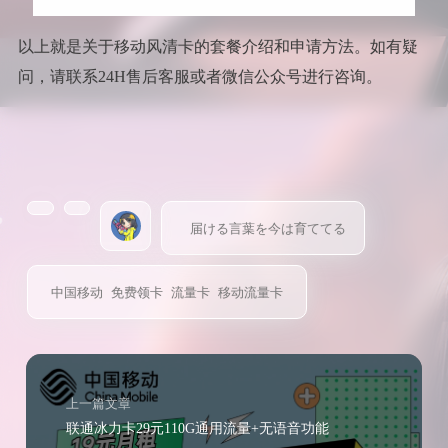
以上就是关于移动风清卡的套餐介绍和申请方法。如有疑
问，请联系24H售后客服或者微信公众号进行咨询。
届ける言葉を今は育ててる
中国移动
免费领卡
流量卡
移动流量卡
上一篇文章
联通冰力卡29元110G通用流量+无语音功能