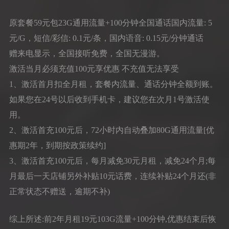
原套餐59元包23G通用流量+100分钟全国通话国内流量: 5
元/G，短信/彩信: 0.1元/条，国内语音: 0.15元/分钟通话
赠来电显示，全国接听免费，全国无漫游。
激活当月必须充值100元享优惠 不充值无法享受
1、激活首月扣全月租，套餐内流量、通话分钟全额到账。
如果您在24号以后收到手机卡，建议您在次月1号激活使
用。
2、激活首充100元后，72小时内自动叠加80G通用流量[优
惠期2年，到期按政策续约]
3、激活首充100元后，每月减免30元月租，减免24个月;每
月最后一天店铺另外补贴10元话费，连续补贴24个月还(非
正常状态不赠送，逾期不补)
综上所述:前2年月租19元103G流量+100分钟,优惠结束后恢