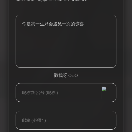
你是我一生只会遇见一次的惊喜 ...
戳我呀 OωO
bilibili~
(=・ω・=)
Tieba