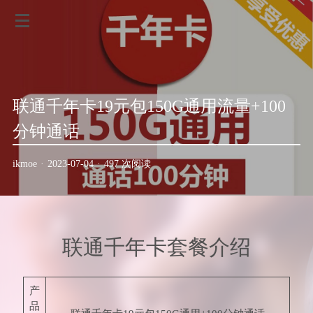
联通千年卡19元包150G通用流量+100
分钟通话
ikmoe
·
2023-07-04
·
497 次阅读
联通千年卡套餐介绍
产
品