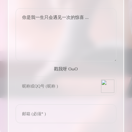
你是我一生只会遇见一次的惊喜 ...
戳我呀 OωO
bilibili~
(=・ω・=)
Tieba