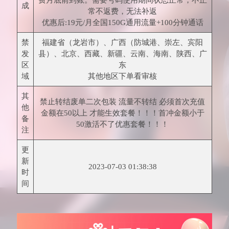
费月底前到账。需要号码使用期间状态正常，不正
成
常不返费，无法补返
优惠后:19元/月全国150G通用流量+100分钟通话
禁
福建省（龙岩市）、广西（防城港、崇左、宾阳
发
县）、北京、西藏、新疆、云南、海南、陕西、广
区
东
域
其他地区下单看审核
其
禁止转结废单二次包装 流量不转结 必须首次充值
他
金额在50以上 才能生效套餐！！！首冲金额小于
备
50激活不了优惠套餐！！！
注
更
新
2023-07-03 01:38:38
时
间