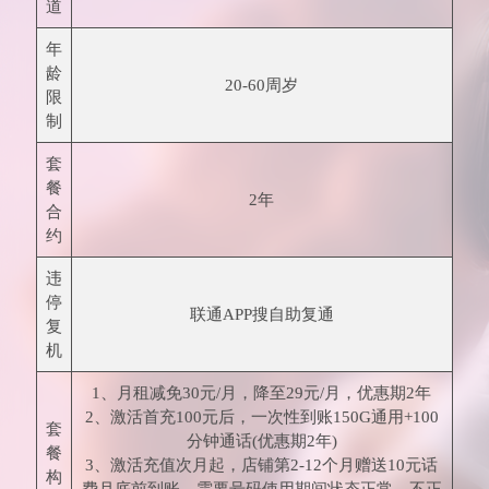
道
年
龄
20-60周岁
限
制
套
餐
2年
合
约
违
停
联通APP搜自助复通
复
机
1、月租减免30元/月，降至29元/月，优惠期2年
2、激活首充100元后，一次性到账150G通用+100
套
分钟通话(优惠期2年)
餐
3、激活充值次月起，店铺第2-12个月赠送10元话
构