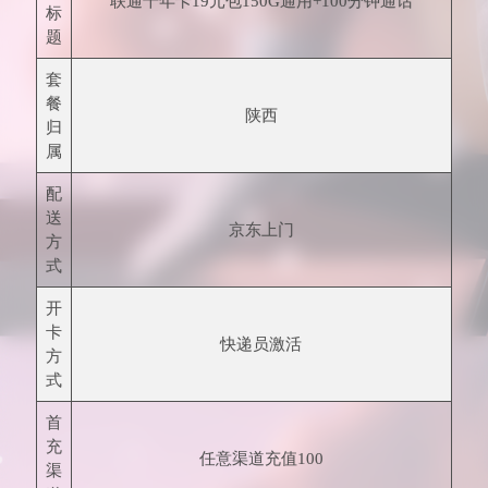
联通千年卡19元包150G通用+100分钟通话
标
题
套
餐
陕西
归
属
配
送
京东上门
方
式
开
卡
快递员激活
方
式
首
充
任意渠道充值100
渠