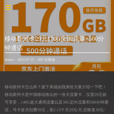
移动新州卡29元170G全国流量+500分
钟通话
ikmoe
·
2023-07-15
·
693 次阅读
移动新州卡怎么样？接下来就由我来给大家介绍一下吧！
移动新州卡是中国移动推出的一张大流量卡，仅需29元就
可享受，140G超大通用流量以及30G定向流量和500分钟通
话，号卡首月扣费39元，第2-13个月29元/月,后恢复39元/