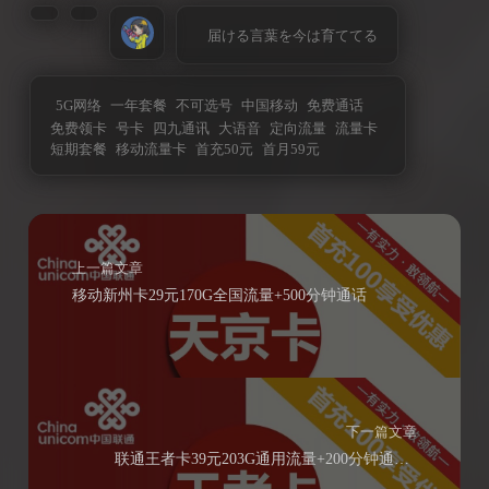
届ける言葉を今は育ててる
5G网络
一年套餐
不可选号
中国移动
免费通话
免费领卡
号卡
四九通讯
大语音
定向流量
流量卡
短期套餐
移动流量卡
首充50元
首月59元
上一篇文章
移动新州卡29元170G全国流量+500分钟通话
下一篇文章
联通王者卡39元203G通用流量+200分钟通话（可选号）