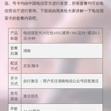
选。号卡均由中国电信官方进行发货，所有套餐均可在电
信营业厅进行查询。下面就由我来给大家讲解一下电信强
宠卡的套餐内容吧。
产品
电信强宠卡29元包105G通用+30G定向+通话0.1
标题
元/分钟
套餐
湖南
归属
配送
京东/顺丰
方式
开卡
自行激活 ：用户关注湖南电信公众号回复激活
方式
首充
激活强充
渠道
年龄