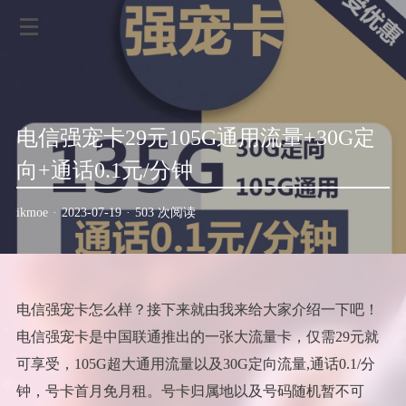
电信强宠卡29元105G通用流量+30G定
向+通话0.1元/分钟
ikmoe
·
2023-07-19
·
503 次阅读
电信强宠卡怎么样？接下来就由我来给大家介绍一下吧！
电信强宠卡是中国联通推出的一张大流量卡，仅需29元就
可享受，105G超大通用流量以及30G定向流量,通话0.1/分
钟，号卡首月免月租。号卡归属地以及号码随机暂不可