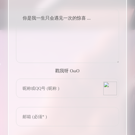
你是我一生只会遇见一次的惊喜 ...
戳我呀 OωO
bilibili~
(=・ω・=)
Tieba