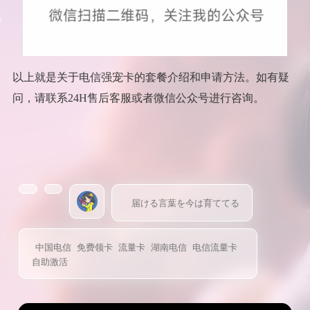
以上就是关于电信强宠卡的套餐介绍和申请方法。如有疑
问，请联系24H售后客服或者微信公众号进行咨询。
届ける言葉を今は育ててる
中国电信
免费领卡
流量卡
湖南电信
电信流量卡
自助激活