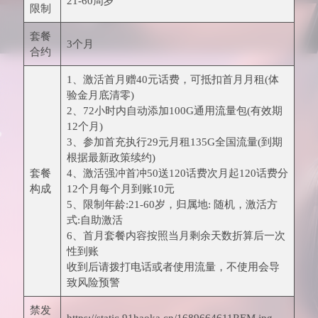
21-60周岁
限制
套餐
3个月
合约
1、激活首月赠40元话费，可抵扣首月月租(体
验金月底清零)
2、72小时内自动添加100G通用流量包(有效期
12个月)
3、参加首充执行29元月租135G全国流量(到期
根据最新政策续约)
套餐
4、激活强冲首冲50送120话费次月起120话费分
构成
12个月每个月到账10元
5、限制年龄:21-60岁，归属地: 随机，激活方
式:自助激活
6、首月套餐内容按照当月剩余天数折算后一次
性到账
收到后请拨打电话或者使用流量，不使用会导
致风险预警
禁发
https://static.91haoka.cn/1689664611REM.jpg