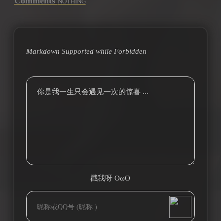
Comments
NOTHING
Markdown Supported while
Forbidden
你是我一生只会遇见一次的惊喜 ...
戳我呀 OωO
bilibili~
(=・ω・=)
Tieba