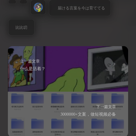
届ける言葉を今は育ててる
比比叨
上一篇文章
什么是活着？
下一篇文章
3000000+文案，做短视频必备