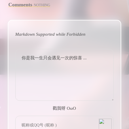
Comments
NOTHING
Markdown Supported while
Forbidden
你是我一生只会遇见一次的惊喜 ...
戳我呀 OωO
bilibili~
(=・ω・=)
Tieba