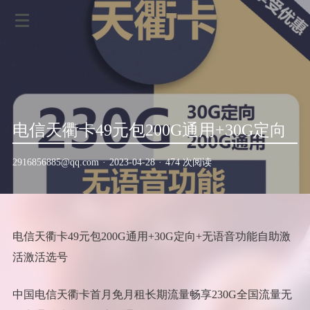
电信天衢卡49元包200G通用+30G定向
2916856885@qq.com
·
2023-04-28
·
474 次阅读
电信天衢卡49元包200G通用+30G定向+无语音功能自助激
活激活选号
中国电信天衢卡首月免月租长期流量畅享230G全国流量无