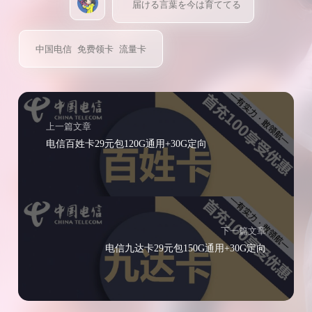
届ける言葉を今は育ててる
中国电信
免费领卡
流量卡
上一篇文章
电信百姓卡29元包120G通用+30G定向
下一篇文章
电信九达卡29元包150G通用+30G定向