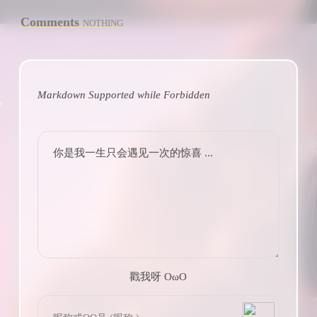
Comments
NOTHING
Markdown Supported while
Forbidden
你是我一生只会遇见一次的惊喜 ...
戳我呀 OωO
bilibili~
(=・ω・=)
Tieba