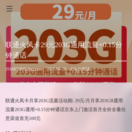
联通火凤卡29元203G通用流量+0.15分
钟通话
2916856885@qq.com
·
2023-04-28
·
454 次阅读
联通火凤卡月享203G流量活动期: 29元/月月享203GB通用
流量203G通用+0.15分钟通话京东上门激活首月全价全量任
意渠道首充100元