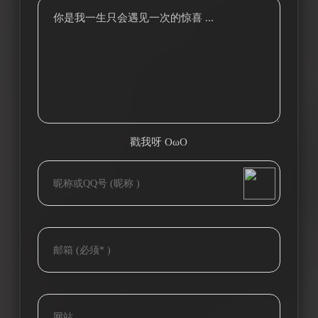
你是我一生只会遇见一次的惊喜 ...
戳我呀 OωO
bilibili~
(=・ω・=)
Tieba