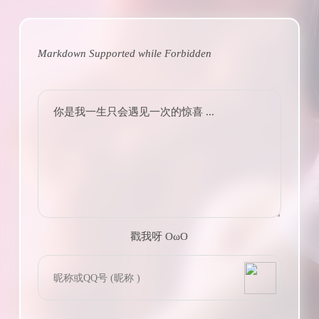
Markdown Supported while
Forbidden
你是我一生只会遇见一次的惊喜 ...
戳我呀 OωO
bilibili~
(=・ω・=)
Tieba