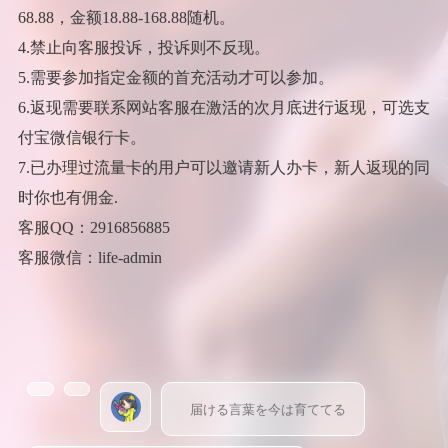
68.88，金额18.88-168.88随机。
4.禁止向客服投诉，投诉则不反现。
5.需要参加指定金额的首充活动才可以参加。
6.返现需要联系网站客服在激活的次月底进行返现，可选支
付宝微信银行卡。
7.已办理过流量卡的用户可以邀请新人办卡，新人返现的同
时你也有佣金.
客服QQ：2916856885
客服微信：life-admin
届ける言葉を今は育ててる