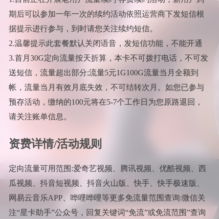
期后可以参加一年一次的续约活动依照运营商下发短信根
据提示进行参与，到时请您关注续约短信。
2.温馨提示此套餐默认关闭语音，发短信功能，不能开通
3.首月30G定向流量按天折算，本卡不可拨打电话，不可发
送短信，流量超出部分;流量5元1G100G流量当月全额到
帐，流量当月有效月底失效，不可结转次月。如您已参与
预存活动，缴纳的100元将在5-7个工作日为您原路退回，
请关注账单信息。
资费详情/活动规则
定向流量可用范围:爱奇艺视频、腾讯视频、优酷视频、西
瓜视频、抖音短视频、抖音火山版、快手、快手极速版、
网易云音乐APP、哗哩哗哩等更多免流量范围查询:微信关
注“星卡助手”公众号，回复关键词“免流”或免流范围”查询