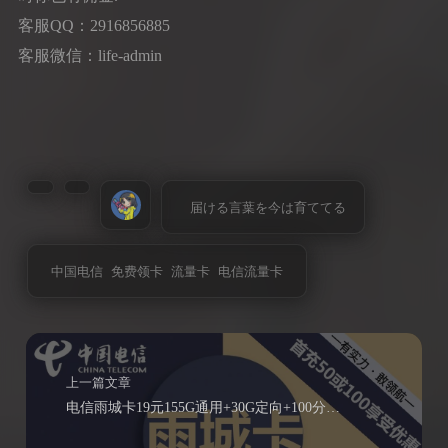
客服QQ：2916856885
客服微信：life-admin
届ける言葉を今は育ててる
中国电信
免费领卡
流量卡
电信流量卡
上一篇文章
电信雨城卡19元155G通用+30G定向+100分钟通话（可领红包）