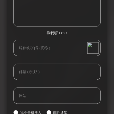
戳我呀 OωO
bilibili~
(=・ω・=)
Tieba
我不是机器人
邮件通知