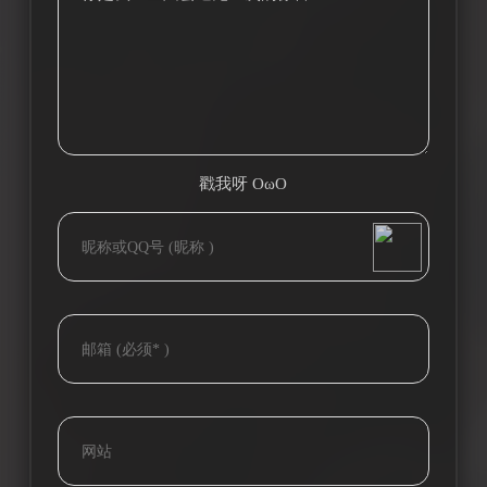
戳我呀 OωO
bilibili~
(=・ω・=)
Tieba