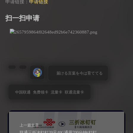
申请链接：
申请链接
扫一扫申请
届ける言葉を今は育ててる
中国联通
免费领卡
流量卡
联通流量卡
上一篇文章
联通三折冰钉钉39元40G通用700分钟(钉钉免流全国无禁区）