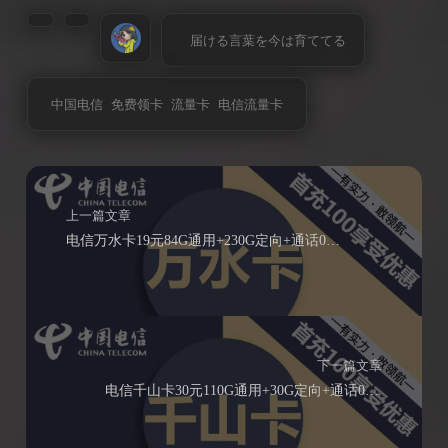
届ける言葉を今は育ててる
中国电信
免费领卡
流量卡
电信流量卡
上一篇文章
电信万水卡19元84G通用+230G定向+通话0.1元/分钟
下一篇文章
电信千山卡30元110G通用+30G定向+通话0.1元/分钟