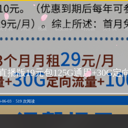
关于我
归档
视频
软文分享
时光轴
关于我
播版19元包125G通用+30G定向
3-06-03
·
519 次阅读