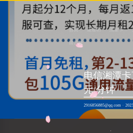
首页
逼逼叨
流量卡
留言板
电信湘潭卡直
元/分钟
2916856885@qq.com
·
202