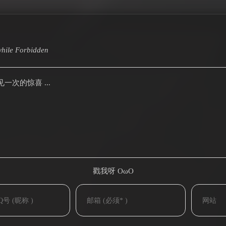
hile
Forbidden
次的惊喜 ...
戳我呀 OωO
(=・ω・=)