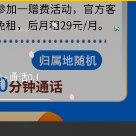
相册
追番报告
友情链接
示例页面
+通话0.1