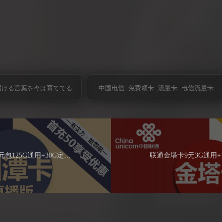
届ける言葉を今は育ててる
中国电信
免费领卡
流量卡
电信流量卡
电信湘潭卡直播版19元包125G通用+30G定向+通话0.1元/分钟