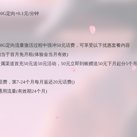
0G定向+0.1元/分钟
+30G定向流量激活过程中强冲50元话费，可享受以下优惠套餐内容
相当于首月免月租(体验金当月有效)
属渠道首充50元送50元活动，50元立即到账赠送50元下月起分5个
话费，第7-24个月每月返还20元话费()
通用流量(有效期24个月)