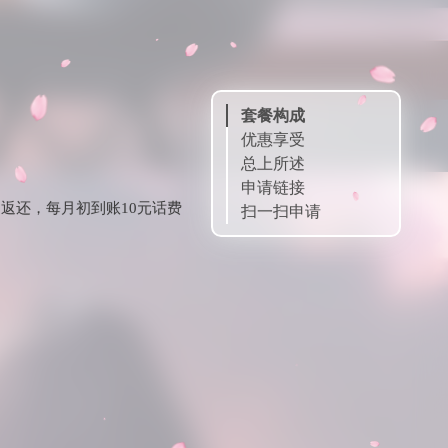
套餐构成
优惠享受
总上所述
申请链接
月返还，每月初到账10元话费
扫一扫申请