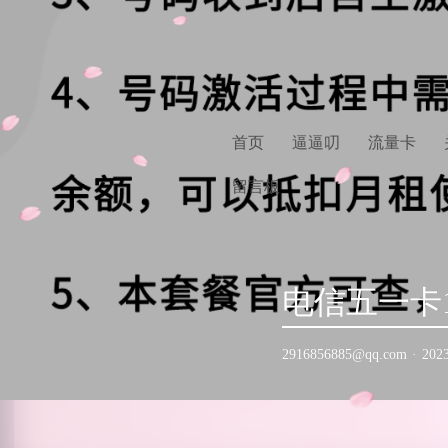
首页
逼逼叨
流量卡
留言板
电信五一卡19
2916856885@qq.com
·
202