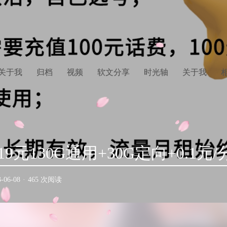
关于我
归档
视频
软文分享
时光轴
关于我
元130G通用+30G定向+0.1元/
3-06-08
·
465 次阅读