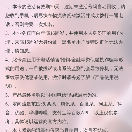
2、本卡的激活有效期20天，逾期未激活号码自动回收，请
您收到手机卡后尽快在物流收货省激活并成功拨打一通电
话，否则需要二次实名。
3、本业务仅面向年满16周岁，并使用本人身份证的用户办
理，未满16周岁无身份证、黑名单用户等特殊群体无法办
理，请知悉。
4、此卡禁止用于电话销售/推销/金融等类似骚扰诈骗等形
式的用途，一旦被投诉或者系统监测到会导致停机，无法
继续享受优惠或使用。激活时请务必了解《产品使用说
明》。
5、产品最终名称以“中国电信”系统展示为准。
6、定向流量范围:头条系、腾讯系、百度系、阿里系、抖
音、优酷、哗哩哗哩、支付宝等百款APP，以上仅供参
考，具体请以运营商官方为准。
7、本卡赠送的流量包仅限当月使用，次月不结转。