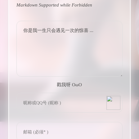
Markdown Supported while
Forbidden
你是我一生只会遇见一次的惊喜 ...
戳我呀 OωO
bilibili~
(=・ω・=)
Tieba