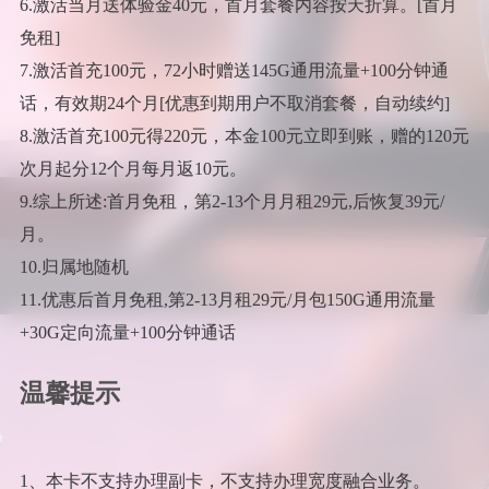
6.激活当月送体验金40元，首月套餐内容按天折算。[首月
免租]
7.激活首充100元，72小时赠送145G通用流量+100分钟通
话，有效期24个月[优惠到期用户不取消套餐，自动续约]
8.激活首充100元得220元，本金100元立即到账，赠的120元
次月起分12个月每月返10元。
9.综上所述:首月免租，第2-13个月月租29元,后恢复39元/
月。
10.归属地随机
11.优惠后首月免租,第2-13月租29元/月包150G通用流量
+30G定向流量+100分钟通话
温馨提示
1、本卡不支持办理副卡，不支持办理宽度融合业务。