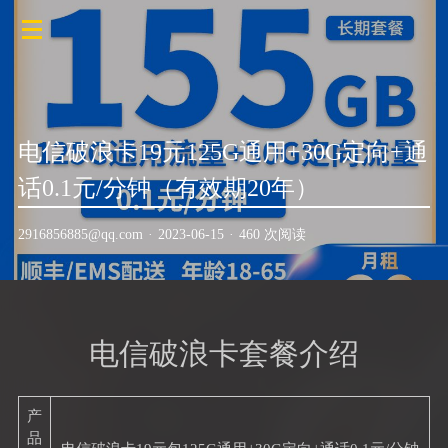
电信破浪卡19元125G通用+30G定向+通
话0.1元/分钟（有效期20年）
2916856885@qq.com
·
2023-06-15
·
460 次阅读
电信破浪卡套餐介绍
产
品