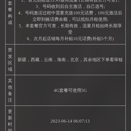
2、首充后赠送125G通用流量 (长期有效官方可查) ;
套
3、号码收到后自主激活，自己选号;
餐
4、号码激活过程中需要充值100元话费，100元激活后
构
立即到账话费余额，可以抵扣月租使用;
成
5、本套餐官方可查，长期有效，流量月租始终长期享
受
6、次月起店铺每月补贴10元话费(补贴5个月)
禁
发
新疆，西藏，云南，海南，北京，其余地区下单看审核
区
域
其
他
4G套餐可使用5G
备
注
更
新
2023-06-14 06:07:13
时
间