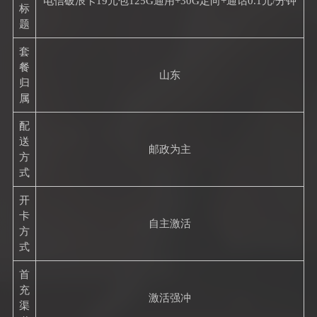
电信破浪卡19元包125G通用+30G定向+通话0.1元/分钟
标
题
套
餐
山东
归
属
配
送
邮政为主
方
式
开
卡
自主激活
方
式
首
充
激活强冲
渠