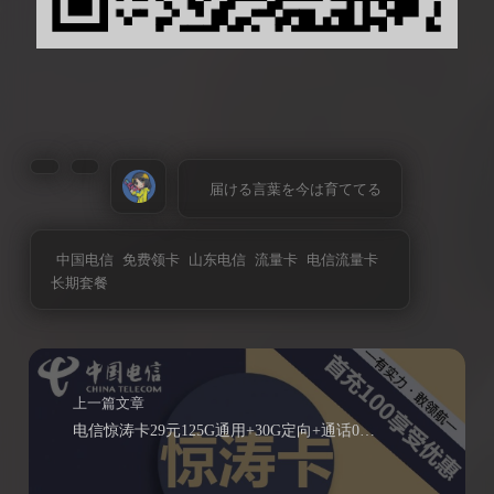
届ける言葉を今は育ててる
中国电信
免费领卡
山东电信
流量卡
电信流量卡
长期套餐
上一篇文章
电信惊涛卡29元125G通用+30G定向+通话0.1元/分钟