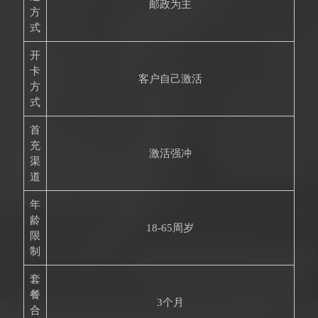
邮政为主
方
式
开
卡
客户自己激活
方
式
首
充
激活强冲
渠
道
年
龄
18-65周岁
限
制
套
餐
3个月
合