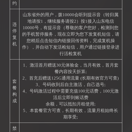
约
山东省外的用户，拨10000会听到提示音（转归属
地请按1，继续服务请按2）按1接入山东电信
违
10000号，有提示音（尊敬的客户您好，检测到您
停
的手机暂停服务，现在立即为您下发复机短信，请
复
您稍后点击短信内链接回传资料，完成复机操
机
作），并自动下发活检短信，用户通过链接登录进
行活检复机
1、激活首月赠送30元体验金，当月有效，首月套
餐内容按天折算;
2、首充后赠送125G通用流量 (长期有效官方可查)
套
3、号码收到后自主激活，自己选号;
餐
4、号码激活过程中需要充值100元话费，100元激
构
活后立即到账话费
成
余额，可以抵扣月租使用;
5、本套餐官方可查，长期有效，流量月租始终长
期享受;
禁