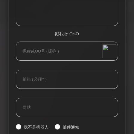
戳我呀 OωO
bilibili~
(=・ω・=)
Tieba
我不是机器人
邮件通知