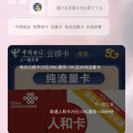
届ける言葉を今は育ててる
中国电信
免费领卡
流量卡
电信流量卡
长期套餐
上一篇文章
电信云棋卡29元180G通用+30G定向纯流量卡
下一篇文章
联通人和卡29元110G通用+100分钟