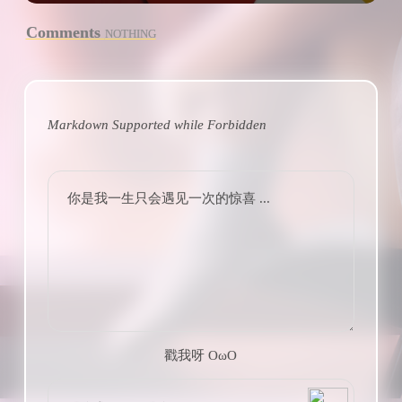
Comments
NOTHING
Markdown Supported while
Forbidden
你是我一生只会遇见一次的惊喜 ...
戳我呀 OωO
bilibili~
(=・ω・=)
Tieba