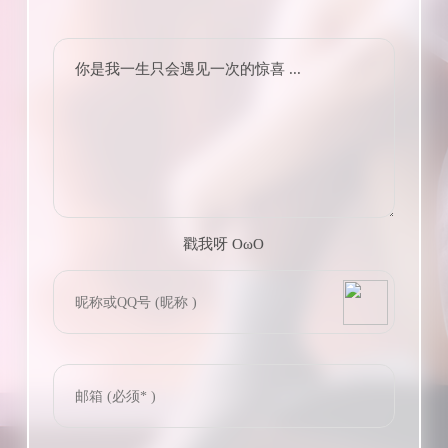
你是我一生只会遇见一次的惊喜 ...
戳我呀 OωO
bilibili~
(=・ω・=)
Tieba